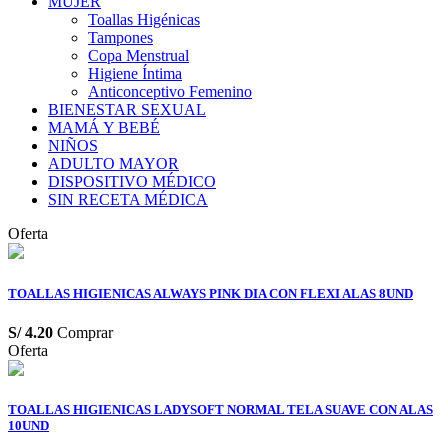
MUJER
Toallas Higénicas
Tampones
Copa Menstrual
Higiene Íntima
Anticonceptivo Femenino
BIENESTAR SEXUAL
MAMÁ Y BEBÉ
NIÑOS
ADULTO MAYOR
DISPOSITIVO MÉDICO
SIN RECETA MÉDICA
Oferta
TOALLAS HIGIENICAS ALWAYS PINK DIA CON FLEXI ALAS 8UND
S/
4.20
Comprar
Oferta
TOALLAS HIGIENICAS LADYSOFT NORMAL TELA SUAVE CON ALAS
10UND