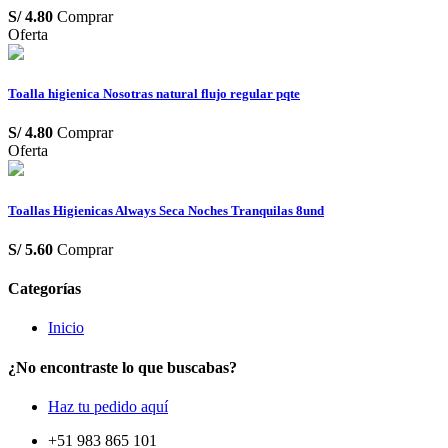
S/
4.80
Comprar
Oferta
Toalla higienica Nosotras natural flujo regular pqte
S/
4.80
Comprar
Oferta
Toallas Higienicas Always Seca Noches Tranquilas 8und
S/
5.60
Comprar
Categorías
Inicio
¿No encontraste lo que buscabas?
Haz tu pedido aquí
+51 983 865 101