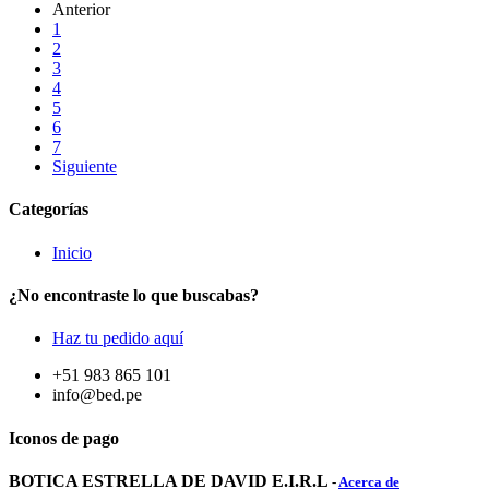
Anterior
1
2
3
4
5
6
7
Siguiente
Categorías
Inicio
¿No encontraste lo que buscabas?
Haz tu pedido aquí
+51 983 865 101
info@bed.pe
Iconos de pago
BOTICA ESTRELLA DE DAVID E.I.R.L
-
Acerca de