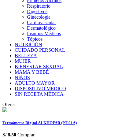
Primeros Auxilios
Respiratorio
Digestivos
Ginecología
Cardiovascular
Dermatológico
Insumos Médicos
Tópicos
NUTRICIÓN
CUIDADO PERSONAL
BELLEZA
MUJER
BIENESTAR SEXUAL
MAMÁ Y BEBÉ
NIÑOS
ADULTO MAYOR
DISPOSITIVO MÉDICO
SIN RECETA MÉDICA
Oferta
Termómetro Digital ALKHOFAR (PT-01A)
S/
8.50
Comprar